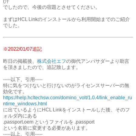
(汗
でしたので、今後の宿題とさせてください。
まずはHCL Linkのインストールから利用開始までのご紹介
でした。
※2022/01/07追記
昨日の掲載後、
株式会社エフ
の御代アンバサダーより助言
を頂きましたので、追記致します。
-----以下、引用-----
特に気をつけないと行けないのがライセンスサーバーの無
効化です。
https://help.hcltechsw.com/domino_volt/1.0.4/link_enable_ru
ntime_windows.html
に出ているようにHCL Linkをインストールした後、そのフ
ォルダ内にある
.passport.oem というファイルを .passport
という名前に変更する必要があります。
-----以上、引用-----