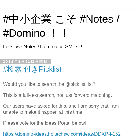
#中小企業 こそ #Notes /
#Domino ！！
Let's use Notes / Domino for SMEs! !
2022年1月31日月曜日
#検索 付きPicklist
Would you like to search the @picklist list?
This is a full-text search, not just forward matching.
Our users have asked for this, and I am sorry that I am
unable to make it happen at this time.
Please vote for the Ideas Portal below!
https://domino-ideas.hcltechsw.com/ideas/DDXP-I-152