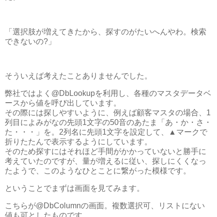
「選択肢が増えてきたから、探すのがたいへんやわ。検索
できないの?」
そういえば考えたことありませんでした。
弊社ではよく@DbLookupを利用し、各種のマスタデータベ
ースから値を呼び出しています。
その際には探しやすいように、例えば顧客マスタの場合、1
列目によみがなの先頭1文字の50音のあたま「あ・か・さ・
た・・・」を。2列名に先頭1文字を設定して、▲マークで
折りたたんで表示するようにしています。
そのため探すにはそれほど手間がかかっていないと勝手に
考えていたのですが、量が増えるに従い、探しにくくなっ
たようで、このようなひとことに繋がった模様です。
ということでまずは画面を見てみます。
こちらが@DbColumnの画面。複数選択可、リストにない
値も可としたものです。