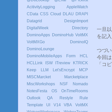
AcitivityLogging
AppleWatch
CData
CSS
Cloud
DLAU
DRAPI
Datagrid
DesignImport
DigitalWeek
Directory
一旦以
DominoApps
DominoHub VoltMX
を記入
VoltMXGo
DominoIQ
DominoLounge
つづい
DominoMobileApps
Form
HCL
今回は
HCLLink
ISW
ITreview
KTRICK
「コピ
Keep
LLM
Let'sEncrypt
MCP
MISCMarcket
Marcketplace
MiscWorkshops
NSF
Nomado
NotesFesta
OS
OnTimeRooms
Outlook
QA
Restyle
Rule
Template
UI
V14
VBA
VoltMX
WatsonWorkspace
WebexTeams