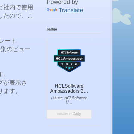
Powered by
ど社内で使用
Translate
したので、こ
badge
レート
進捗別のビュー
す。
グが表示さ
ります。