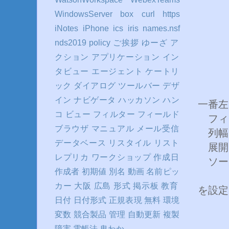
WindowsServer
box
curl
https
iNotes
iPhone
ics
iris
names.nsf
nds2019
policy
ご挨拶
ゆーざ
ア
クション
アプリケーション
イン
タビュー
エージェント
ケートリ
ック
ダイアログ
ツールバー
デザ
イン
ナビゲータ
ハッカソン
ハン
一番左
コ
ビュー
フィルター
フィールド
フィール
ブラウザ
マニュアル
メール受信
列幅:
データベース
リスタイル
リスト
展開で
レプリカ
ワークショップ
作成日
ソー
作成者
初期値
別名
動画
名前ピッ
カー
大阪
広島
形式
掲示板
教育
を設定
日付
日付形式
正規表現
無料
環境
変数
競合製品
管理
自動更新
複製
障害
電帳法
鬼わか