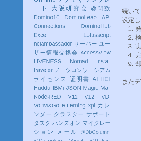
ート
大阪研究会
@関数
続いて
Domino10
DominoLeap
API
設定し
Connections
DominoHub
1. 
Excel
Lotusscript
2. 
hclambassador
サーバー
ユー
3. 
ザー情報交換会
AccessView
4. 
LIVENESS
Nomad
install
9. 
traveler
ノーツコンソーシアム
ライセンス
証明書
AI
HEI
またデ
Huddo
IBMi
JSON
Magic
Mail
Node-RED
V11
V12
VDI
VoltMXGo
e-Lerning
xpi
カレ
ンダー
クラスター
サポート
タスク
ハンズオン
マイグレー
ション
メール
@DbColumn
@DbLookup
@Eval
@Picklist