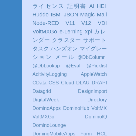
ライセンス
証明書
AI
HEI
Huddo
IBMi
JSON
Magic
Mail
Node-RED
V11
V12
VDI
VoltMXGo
e-Lerning
xpi
カレ
ンダー
クラスター
サポート
タスク
ハンズオン
マイグレー
ション
メール
@DbColumn
@DbLookup
@Eval
@Picklist
AcitivityLogging
AppleWatch
CData
CSS
Cloud
DLAU
DRAPI
Datagrid
DesignImport
DigitalWeek
Directory
DominoApps
DominoHub VoltMX
VoltMXGo
DominoIQ
DominoLounge
DominoMobileApps
Form
HCL