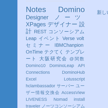
Notes
Domino
新し
Designer
ノーツ
XPages
デザイナー
設
計
REST
コンソーシアム
Leap
イベント
Verse
volt
セミナー
IBMChanpion
OnTime
テクてく
テンプレ
ート
大阪研究会
@関数
Domino10
DominoLeap
API
Connections
DominoHub
Excel
Lotusscript
hclambassador
サーバー
ユー
ザー情報交換会
AccessView
LIVENESS
Nomad
install
traveler
ノーツコンソーシアム