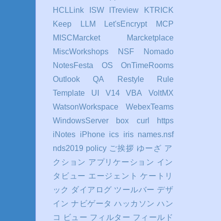
HCLLink
ISW
ITreview
KTRICK
Keep
LLM
Let'sEncrypt
MCP
MISCMarcket
Marcketplace
MiscWorkshops
NSF
Nomado
NotesFesta
OS
OnTimeRooms
Outlook
QA
Restyle
Rule
Template
UI
V14
VBA
VoltMX
WatsonWorkspace
WebexTeams
WindowsServer
box
curl
https
iNotes
iPhone
ics
iris
names.nsf
nds2019
policy
ご挨拶
ゆーざ
ア
クション
アプリケーション
イン
タビュー
エージェント
ケートリ
ック
ダイアログ
ツールバー
デザ
イン
ナビゲータ
ハッカソン
ハン
コ
ビュー
フィルター
フィールド