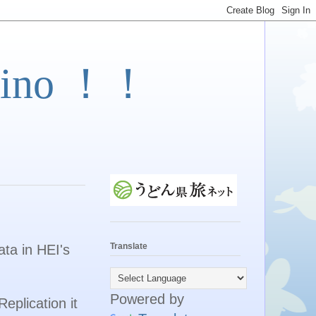
ino ！！
Translate
ata in HEI's
Powered by
Replication it