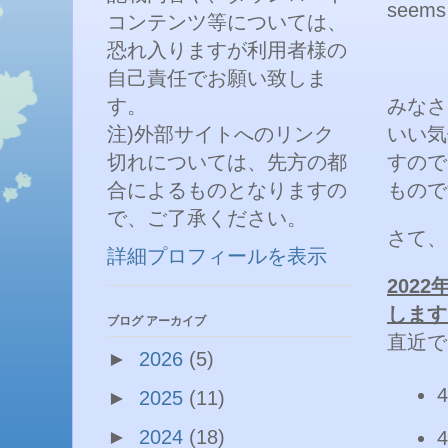
seems t
コンテンツ等については、
恐れ入りますが利用者様の
自己責任でお願い致しま
す。
みなさ
注)外部サイトへのリンク
いい気
切れについては、先方の都
すので
合によるものとなりますの
もので
で、ご了承ください。
さて、
詳細プロフィールを表示
2022
します
ブログ アーカイブ
直近で
►
2026
(5)
►
2025
(11)
►
2024
(18)