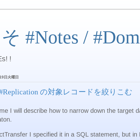
#Notes / #Dom
s! !
月19日火曜日
I #Replication の対象レコードを絞りこむ
ime I will describe how to narrow down the target d
aton.
ctTransfer I specified it in a SQL statement, but in 