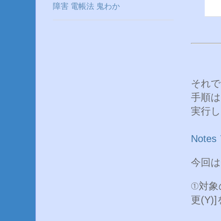
障害
電帳法
鬼わか
それで
手順は
実行し
Note
今回は
①対象
更(Y