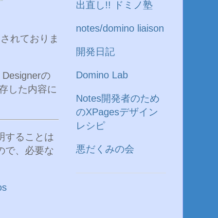
出直し!! ドミノ塾
notes/domino liaison
練されておりま
開発日記
Domino Lab
signerの
に依存した内容に
Notes開発者のため
のXPagesデザイン
レシピ
明することは
悪だくみの会
ので、必要な
os
。