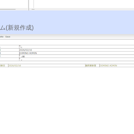
ム(新規作成)