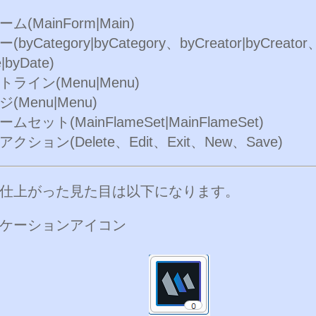
ム(MainForm|Main)
byCategory|byCategory、byCreator|byCreator
|byDate)
ライン(Menu|Menu)
(Menu|Menu)
ムセット(MainFlameSet|MainFlameSet)
クション(Delete、Edit、Exit、New、Save)
仕上がった見た目は以下になります。
ケーションアイコン