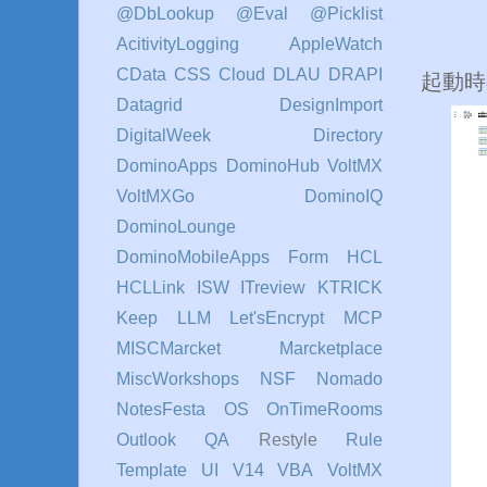
@DbLookup
@Eval
@Picklist
AcitivityLogging
AppleWatch
CData
CSS
Cloud
DLAU
DRAPI
起動時
Datagrid
DesignImport
DigitalWeek
Directory
DominoApps
DominoHub VoltMX
VoltMXGo
DominoIQ
DominoLounge
DominoMobileApps
Form
HCL
HCLLink
ISW
ITreview
KTRICK
Keep
LLM
Let'sEncrypt
MCP
MISCMarcket
Marcketplace
MiscWorkshops
NSF
Nomado
NotesFesta
OS
OnTimeRooms
Outlook
QA
Restyle
Rule
Template
UI
V14
VBA
VoltMX