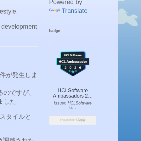
Powered by
Translate
estyle.
p development
badge
案件が発生しま
るのですが、
ました。
リスタイルと
を、色調整された