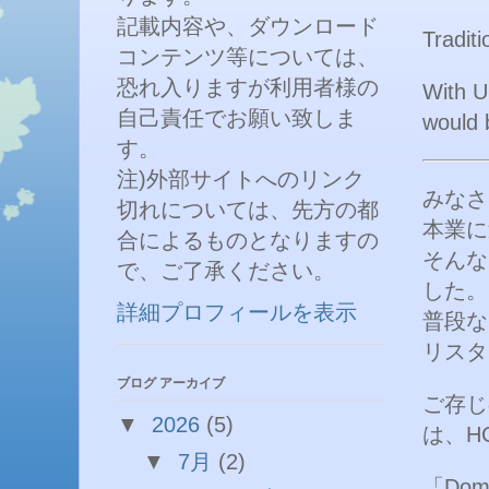
記載内容や、ダウンロード
Tradit
コンテンツ等については、
恐れ入りますが利用者様の
With U
自己責任でお願い致しま
would 
す。
注)外部サイトへのリンク
みなさ
切れについては、先方の都
本業に
合によるものとなりますの
そんな
で、ご了承ください。
した。
詳細プロフィールを表示
普段な
リスタ
ブログ アーカイブ
ご存じ
▼
2026
(5)
は、H
▼
7月
(2)
「Dom