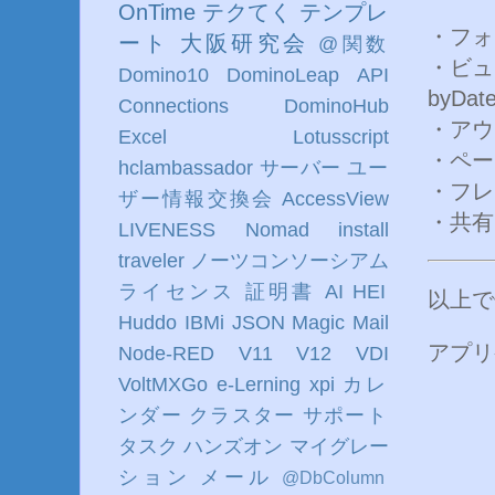
OnTime
テクてく
テンプレ
・フォー
ート
大阪研究会
@関数
・ビュー(
Domino10
DominoLeap
API
byDate
Connections
DominoHub
・アウト
Excel
Lotusscript
・ページ
hclambassador
サーバー
ユー
・フレー
ザー情報交換会
AccessView
・共有ア
LIVENESS
Nomad
install
traveler
ノーツコンソーシアム
ライセンス
証明書
AI
HEI
以上で
Huddo
IBMi
JSON
Magic
Mail
アプリ
Node-RED
V11
V12
VDI
VoltMXGo
e-Lerning
xpi
カレ
ンダー
クラスター
サポート
タスク
ハンズオン
マイグレー
ション
メール
@DbColumn