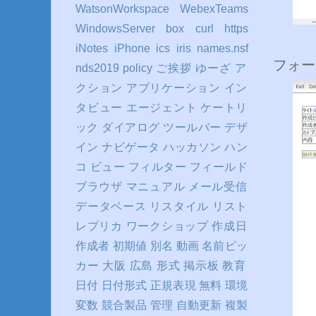
WatsonWorkspace
WebexTeams
WindowsServer
box
curl
https
iNotes
iPhone
ics
iris
names.nsf
フォー
nds2019
policy
ご挨拶
ゆーざ
ア
クション
アプリケーション
イン
タビュー
エージェント
ケートリ
ック
ダイアログ
ツールバー
デザ
イン
ナビゲータ
ハッカソン
ハン
コ
ビュー
フィルター
フィールド
ブラウザ
マニュアル
メール受信
データベース
リスタイル
リスト
レプリカ
ワークショップ
作成日
作成者
初期値
別名
動画
名前ピッ
カー
大阪
広島
形式
掲示板
教育
日付
日付形式
正規表現
無料
環境
変数
競合製品
管理
自動更新
複製