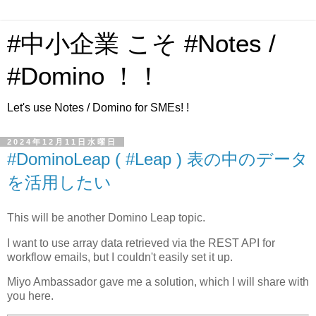
#中小企業 こそ #Notes /
#Domino ！！
Let's use Notes / Domino for SMEs! !
2024年12月11日水曜日
#DominoLeap ( #Leap ) 表の中のデータ
を活用したい
This will be another Domino Leap topic.
I want to use array data retrieved via the REST API for
workflow emails, but I couldn't easily set it up.
Miyo Ambassador gave me a solution, which I will share with
you here.