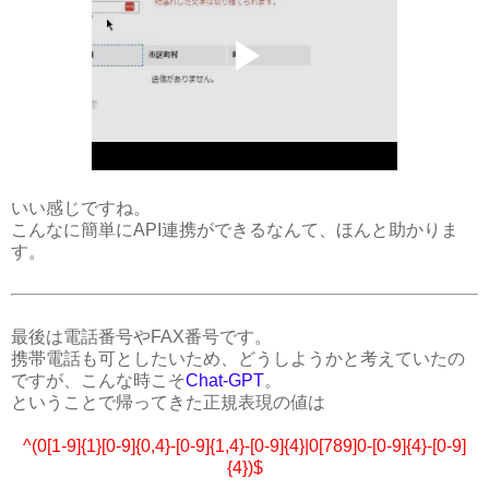
いい感じですね。
こんなに簡単にAPI連携ができるなんて、ほんと助かりま
す。
最後は電話番号やFAX番号です。
携帯電話も可としたいため、どうしようかと考えていたの
ですが、こんな時こそ
Chat-GPT
。
ということで帰ってきた正規表現の値は
^(0[1-9]{1}[0-9]{0,4}-[0-9]{1,4}-[0-9]{4}|0[789]0-[0-9]{4}-[0-9]
{4})$