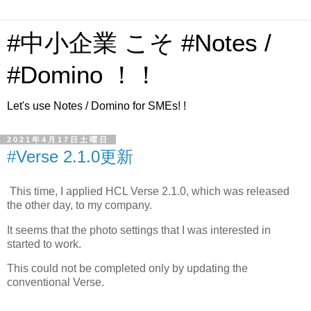
#中小企業 こそ #Notes /
#Domino ！！
Let's use Notes / Domino for SMEs! !
2021年4月17日土曜日
#Verse 2.1.0更新
This time, I applied HCL Verse 2.1.0, which was released
the other day, to my company.
It seems that the photo settings that I was interested in
started to work.
This could not be completed only by updating the
conventional Verse.