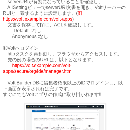
serverURIが有効になっていることを確認し、
AllSettingビューでserverURI文書を開き、Voltサーバーの
RUIと一致するように設定します。(
例
https://volt.example.com/volt-apps
)
文書を保存して閉じ、ACLを確認します。
-Default- :なし
Anonymous :なし
⑪Voltへログイン
httpタスクを再起動し、ブラウザからアクセスします。
先の例の場合のURLは、以下となります。
https://volt.example.com/volt-
apps/secure/org/ide/manager.html
Volt Builder DBに編集者権限以上のIDでログインし、以
下画面が表示されれば完了です。
すぐにでもVoltアプリの作成に取り掛かれます!!