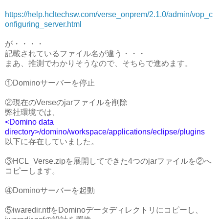
https://help.hcltechsw.com/verse_onprem/2.1.0/admin/vop_c
onfiguring_server.html
が・・・・
記載されているファイル名が違う・・・
まあ、推測でわかりそうなので、そちらで進めます。
①Dominoサーバーを停止
②現在のVerseのjarファイルを削除
弊社環境では、
<Domino data
directory>/domino/workspace/applications/eclipse/plugins
以下に存在していました。
③HCL_Verse.zipを展開してできた4つのjarファイルを②へ
コピーします。
④Dominoサーバーを起動
⑤iwaredir.ntfをDominoデータディレクトリにコピーし、