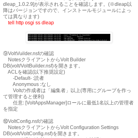
dleap_1.0.2.9]が表示されることを確認します。(※dleap以
降はバージョンですので、インストールモジュールによっ
ては異なります)
tell http osgi ss dleap
⑨VoltVuilder.nsfの確認
NotesクライアントからVolt Builder
DB(volt/VoltBuilder.nsf)を開きます。
ACLを確認(以下推奨設定)
-Default- :読者
Anonymous :なし
Voltの作成者は「編集者」以上(専用にグループを作っ
て管理すると便利)
任意: [VoltAppsManager]ロールに最低1名以上の管理者
を指定
⑩VoltConfig.nsfの確認
NotesクライアントからVolt Configuration Settings
DB(volt/VoltConfig.nsf)を開きます。