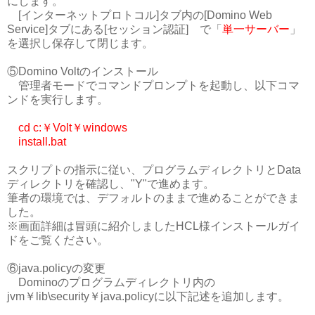
にします。
[インターネットプロトコル]タブ内の[Domino Web
Service]タブにある[セッション認証] で「
単一サーバー
」
を選択し保存して閉じます。
⑤Domino Voltのインストール
管理者モードでコマンドプロンプトを起動し、以下コマ
ンドを実行します。
cd c:￥Volt
￥
windows
install.bat
スクリプトの指示に従い、プログラムディレクトリとData
ディレクトリを確認し、"Y"で進めます。
筆者の環境では、デフォルトのままで進めることができま
した。
※画面詳細は冒頭に紹介しましたHCL様インストールガイ
ドをご覧ください。
⑥java.policyの変更
Dominoのプログラムディレクトリ内の
jvm￥lib\security￥java.policyに以下記述を追加します。