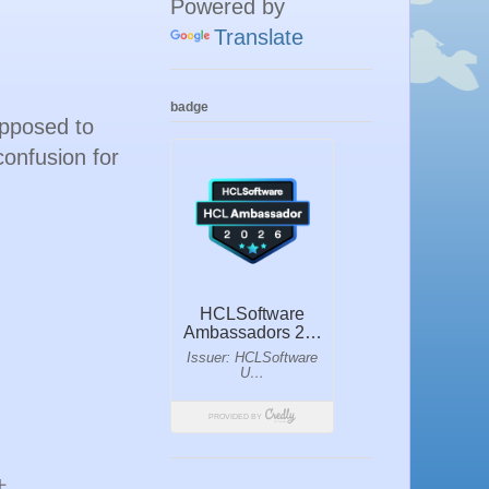
Powered by
Translate
badge
upposed to
confusion for
件