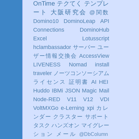
OnTime
テクてく
テンプレ
ート
大阪研究会
@関数
Domino10
DominoLeap
API
Connections
DominoHub
Excel
Lotusscript
hclambassador
サーバー
ユー
ザー情報交換会
AccessView
LIVENESS
Nomad
install
traveler
ノーツコンソーシアム
ライセンス
証明書
AI
HEI
Huddo
IBMi
JSON
Magic
Mail
Node-RED
V11
V12
VDI
VoltMXGo
e-Lerning
xpi
カレ
ンダー
クラスター
サポート
タスク
ハンズオン
マイグレー
ション
メール
@DbColumn