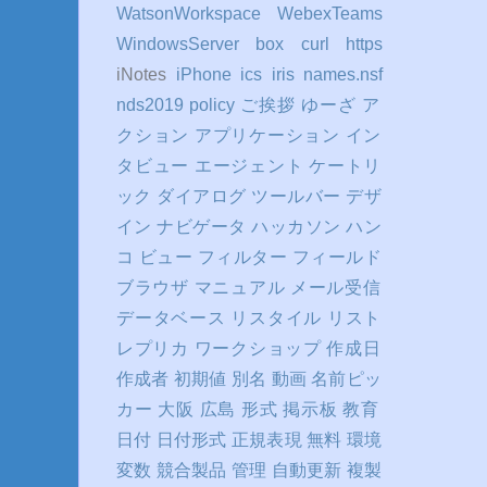
WatsonWorkspace
WebexTeams
WindowsServer
box
curl
https
iNotes
iPhone
ics
iris
names.nsf
nds2019
policy
ご挨拶
ゆーざ
ア
クション
アプリケーション
イン
タビュー
エージェント
ケートリ
ック
ダイアログ
ツールバー
デザ
イン
ナビゲータ
ハッカソン
ハン
コ
ビュー
フィルター
フィールド
ブラウザ
マニュアル
メール受信
データベース
リスタイル
リスト
レプリカ
ワークショップ
作成日
作成者
初期値
別名
動画
名前ピッ
カー
大阪
広島
形式
掲示板
教育
日付
日付形式
正規表現
無料
環境
変数
競合製品
管理
自動更新
複製