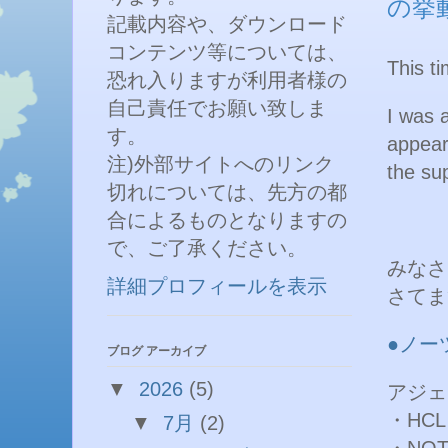
の挙
記載内容や、ダウンロード
コンテンツ等については、
This t
恐れ入りますが利用者様の
自己責任でお願い致しま
I was 
す。
appear
注)外部サイトへのリンク
the sup
切れについては、先方の都
合によるものとなりますの
で、ご了承ください。
みなさ
詳細プロフィールを表示
さてま
●ノー
ブログ アーカイブ
▼
2026
(5)
アジェ
・HC
▼
7月
(2)
・NOT