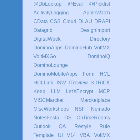
@DbLookup
@Eval
@Picklist
AcitivityLogging
AppleWatch
CData
CSS
Cloud
DLAU
DRAPI
Datagrid
DesignImport
DigitalWeek
Directory
DominoApps
DominoHub VoltMX
VoltMXGo
DominoIQ
DominoLounge
DominoMobileApps
Form
HCL
HCLLink
ISW
ITreview
KTRICK
Keep
LLM
Let'sEncrypt
MCP
MISCMarcket
Marcketplace
MiscWorkshops
NSF
Nomado
NotesFesta
OS
OnTimeRooms
Outlook
QA
Restyle
Rule
Template
UI
V14
VBA
VoltMX