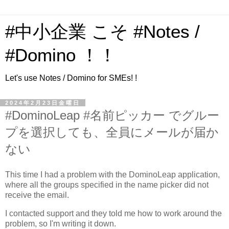
#中小企業 こそ #Notes /
#Domino ！！
Let's use Notes / Domino for SMEs! !
2024年2月23日金曜日
#DominoLeap #名前ピッカー でグルー
プを選択しても、全員にメールが届か
ない
This time I had a problem with the DominoLeap application,
where all the groups specified in the name picker did not
receive the email.
I contacted support and they told me how to work around the
problem, so I'm writing it down.