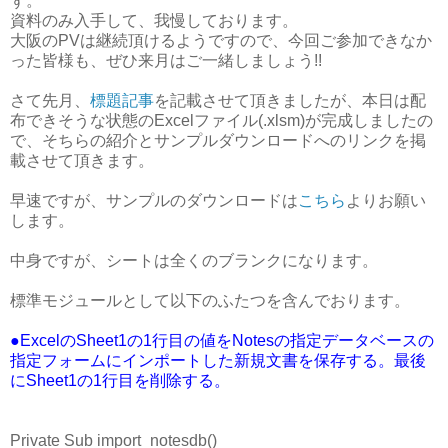
ず。
資料のみ入手して、我慢しております。
大阪のPVは継続頂けるようですので、今回ご参加できなか
った皆様も、ぜひ来月はご一緒しましょう!!
さて先月、
標題記事
を記載させて頂きましたが、本日は配
布できそうな状態のExcelファイル(.xlsm)が完成しましたの
で、そちらの紹介とサンプルダウンロードへのリンクを掲
載させて頂きます。
早速ですが、サンプルのダウンロードは
こちら
よりお願い
します。
中身ですが、シートは全くのブランクになります。
標準モジュールとして以下のふたつを含んでおります。
●ExcelのSheet1の1行目の値をNotesの指定データベースの
指定フォームにインポートした新規文書を保存する。最後
にSheet1の1行目を削除する。
Private Sub import_notesdb()