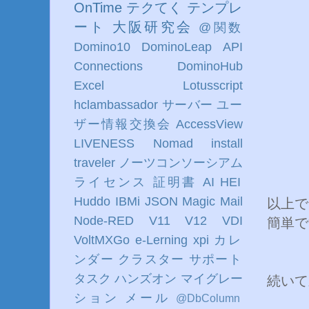
OnTime
テクてく
テンプレ
ート
大阪研究会
@関数
Domino10
DominoLeap
API
Connections
DominoHub
Excel
Lotusscript
hclambassador
サーバー
ユー
ザー情報交換会
AccessView
LIVENESS
Nomad
install
traveler
ノーツコンソーシアム
ライセンス
証明書
AI
HEI
Huddo
IBMi
JSON
Magic
Mail
以上で
Node-RED
V11
V12
VDI
簡単で
VoltMXGo
e-Lerning
xpi
カレ
ンダー
クラスター
サポート
タスク
ハンズオン
マイグレー
続いて
ション
メール
@DbColumn