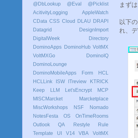
まずは
@DbLookup
@Eval
@Picklist
AcitivityLogging
AppleWatch
以下の
CData
CSS
Cloud
DLAU
DRAPI
れ、デ
Datagrid
DesignImport
DigitalWeek
Directory
DominoApps
DominoHub VoltMX
VoltMXGo
DominoIQ
DominoLounge
DominoMobileApps
Form
HCL
HCLLink
ISW
ITreview
KTRICK
Keep
LLM
Let'sEncrypt
MCP
MISCMarcket
Marcketplace
MiscWorkshops
NSF
Nomado
NotesFesta
OS
OnTimeRooms
Outlook
QA
Restyle
Rule
Template
UI
V14
VBA
VoltMX