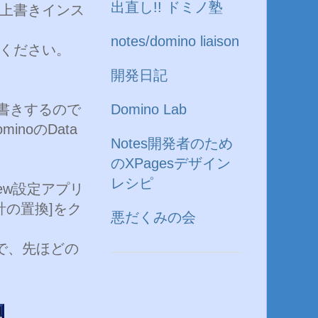
出直し!! ドミノ塾
を上書きインス
notes/domino liaison
ください。
開発日記
上書きするので
Domino Lab
noのData
Notes開発者のため
のXPagesデザイン
レシピ
iew設定アプリ
計の置換]をク
悪だくみの会
で、先ほどの