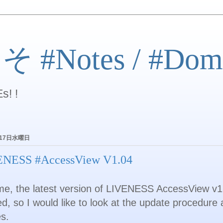
#Notes / #Dom
s! !
月17日水曜日
NESS #AccessView V1.04
ime, the latest version of LIVENESS AccessView v
ed, so I would like to look at the update procedure
es.