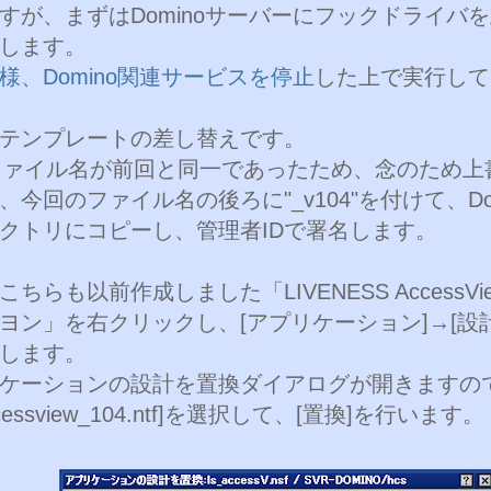
すが、まずはDominoサーバーにフックドライバ
します。
様、Domino関連サービスを停止
した上で実行して
テンプレートの差し替えです。
のファイル名が前回と同一であったため、念のため
、今回のファイル名の後ろに"_v104"を付けて、Domi
クトリにコピーし、管理者IDで署名します。
こちらも以前作成しました「LIVENESS AccessV
ヨン」を右クリックし、[アプリケーション]→[設
します。
ケーションの設計を置換ダイアログが開きますの
accessview_104.ntf]を選択して、[置換]を行います。