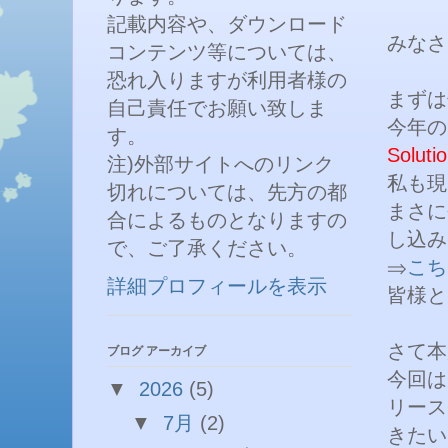
記載内容や、ダウンロード
みなさ
コンテンツ等については、
恐れ入りますが利用者様の
まずは
自己責任でお願い致しま
今年の
す。
Solut
注)外部サイトへのリンク
私も現
切れについては、先方の都
まさに
合によるものとなりますの
し込み
で、ご了承ください。
⇒
こち
詳細プロフィールを表示
皆様と
さて本
ブログ アーカイブ
今回は
▼
2026
(5)
リース
▼
7月
(2)
きたい