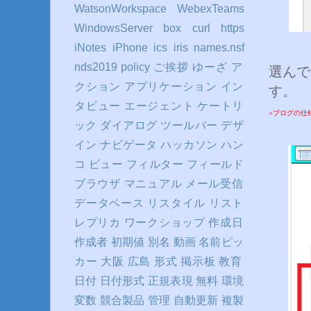
WatsonWorkspace
WebexTeams
WindowsServer
box
curl
https
iNotes
iPhone
ics
iris
names.nsf
nds2019
policy
ご挨拶
ゆーざ
ア
選んで
クション
アプリケーション
イン
す。
タビュー
エージェント
ケートリ
※ブログの仕
ック
ダイアログ
ツールバー
デザ
イン
ナビゲータ
ハッカソン
ハン
コ
ビュー
フィルター
フィールド
ブラウザ
マニュアル
メール受信
データベース
リスタイル
リスト
レプリカ
ワークショップ
作成日
作成者
初期値
別名
動画
名前ピッ
カー
大阪
広島
形式
掲示板
教育
日付
日付形式
正規表現
無料
環境
変数
競合製品
管理
自動更新
複製