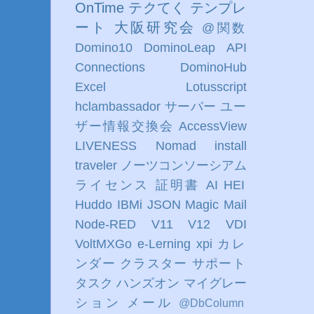
OnTime
テクてく
テンプレ
ート
大阪研究会
@関数
Domino10
DominoLeap
API
Connections
DominoHub
Excel
Lotusscript
hclambassador
サーバー
ユー
ザー情報交換会
AccessView
LIVENESS
Nomad
install
traveler
ノーツコンソーシアム
ライセンス
証明書
AI
HEI
Huddo
IBMi
JSON
Magic
Mail
Node-RED
V11
V12
VDI
VoltMXGo
e-Lerning
xpi
カレ
ンダー
クラスター
サポート
タスク
ハンズオン
マイグレー
ション
メール
@DbColumn