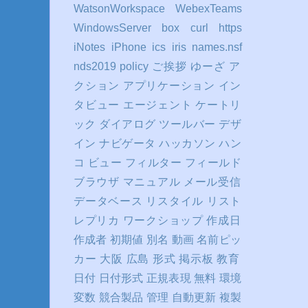
WatsonWorkspace
WebexTeams
WindowsServer
box
curl
https
iNotes
iPhone
ics
iris
names.nsf
nds2019
policy
ご挨拶
ゆーざ
ア
クション
アプリケーション
イン
タビュー
エージェント
ケートリ
ック
ダイアログ
ツールバー
デザ
イン
ナビゲータ
ハッカソン
ハン
コ
ビュー
フィルター
フィールド
ブラウザ
マニュアル
メール受信
データベース
リスタイル
リスト
レプリカ
ワークショップ
作成日
作成者
初期値
別名
動画
名前ピッ
カー
大阪
広島
形式
掲示板
教育
日付
日付形式
正規表現
無料
環境
変数
競合製品
管理
自動更新
複製