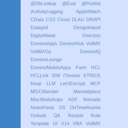
@DbLookup
@Eval
@Picklist
AcitivityLogging
AppleWatch
CData
CSS
Cloud
DLAU
DRAPI
Datagrid
DesignImport
DigitalWeek
Directory
DominoApps
DominoHub VoltMX
VoltMXGo
DominoIQ
DominoLounge
DominoMobileApps
Form
HCL
HCLLink
ISW
ITreview
KTRICK
Keep
LLM
Let'sEncrypt
MCP
MISCMarcket
Marcketplace
MiscWorkshops
NSF
Nomado
NotesFesta
OS
OnTimeRooms
Outlook
QA
Restyle
Rule
Template
UI
V14
VBA
VoltMX